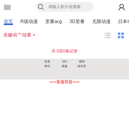
首页
R级动漫
里番acg
3D里番
无限动漫
日本
关键词 ”“ 结果 >
共
0
页
0
条记录
百度
360
搜狗
神马
客服
发布页
===客服答疑===