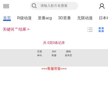
首页
R级动漫
里番acg
3D里番
无限动漫
日本
关键词 ”“ 结果 >
共
0
页
0
条记录
百度
360
搜狗
神马
客服
发布页
===客服答疑===