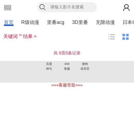
首页
R级动漫
里番acg
3D里番
无限动漫
日本
关键词 ”“ 结果 >
共
0
页
0
条记录
百度
360
搜狗
神马
客服
发布页
===客服答疑===