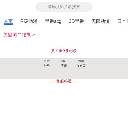
首页
R级动漫
里番acg
3D里番
无限动漫
日本
关键词 ”“ 结果 >
共
0
页
0
条记录
百度
360
搜狗
神马
客服
发布页
===客服答疑===