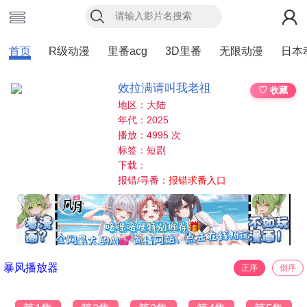
首页
R级动漫
里番acg
3D里番
无限动漫
日本
效拉满请叫我老祖
♡ 收藏
地区：大陆
年代：2025
播放：4995 次
标签：短剧
下载：
报错/寻番：
报错求番入口
暴风播放器
正序
倒序