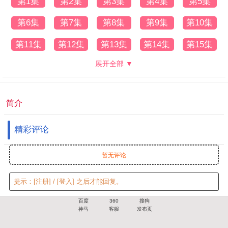
第1集
第2集
第3集
第4集
第5集
第6集
第7集
第8集
第9集
第10集
第11集
第12集
第13集
第14集
第15集
展开全部 ▼
简介
精彩评论
暂无评论
提示：
[注册]
/
[登入]
之后才能回复。
百度
360
搜狗
神马
客服
发布页