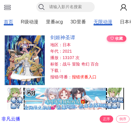
首页
R级动漫
里番acg
3D里番
无限动漫
日本
剑姬神圣谭
♡ 收藏
地区：日本
年代：2021
播放：13107 次
标签：战斗 冒险 奇幻 百合
下载：
报错/寻番：
报错求番入口
非凡云播
正序
倒序