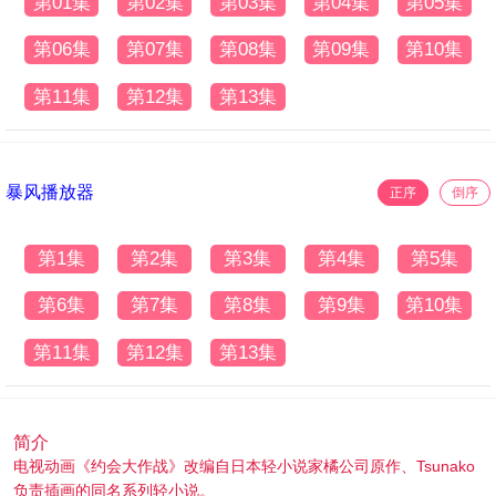
第01集
第02集
第03集
第04集
第05集
第06集
第07集
第08集
第09集
第10集
第11集
第12集
第13集
暴风播放器
正序
倒序
第1集
第2集
第3集
第4集
第5集
第6集
第7集
第8集
第9集
第10集
第11集
第12集
第13集
简介
电视动画《约会大作战》改编自日本轻小说家橘公司原作、Tsunako
负责插画的同名系列轻小说。