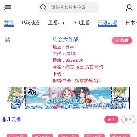
首页
R级动漫
里番acg
3D里番
无限动漫
日本
约会大作战
♡ 收藏
地区：日本
年代：2013
播放：85592 次
标签：搞笑 校园 后宫 奇幻
下载：
报错/寻番：
报错求番入口
非凡云播
正序
倒序